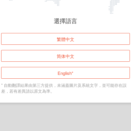
頁面無法顯示
選擇語言
發生錯誤！請登入並再試一次或回到主頁。
繁體中文
登入
简体中文
返回首頁
English*
* 自動翻譯結果由第三方提供，未涵蓋圖片及系統文字，並可能存在誤
差，若有差異請以原文為準。