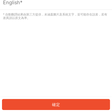
English*
發生錯誤！請登入並再試一次或回到主
頁。
* 自動翻譯結果由第三方提供，未涵蓋圖片及系統文字，並可能存在誤差，若有
差異請以原文為準。
登入
返回首頁
確定
ID: 76664a8bd9-47a3-4f8f-b6d8-a254e9aae4b9