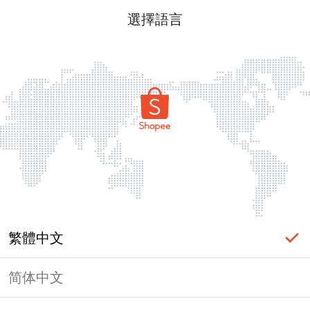
選擇語言
繁體中文
简体中文
頁面無法顯示