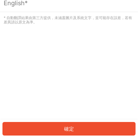
English*
發生錯誤！請登入並再試一次或回到主
頁。
* 自動翻譯結果由第三方提供，未涵蓋圖片及系統文字，並可能存在誤差，若有
差異請以原文為準。
登入
返回首頁
確定
ID: 226a36930b9-f0fe-49ee-8da2-460eba4dfecf