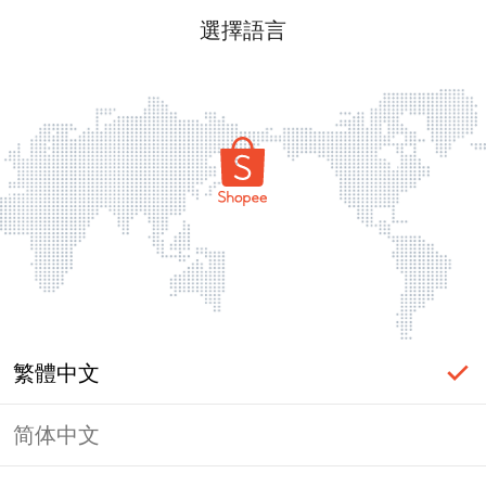
選擇語言
繁體中文
简体中文
頁面無法顯示