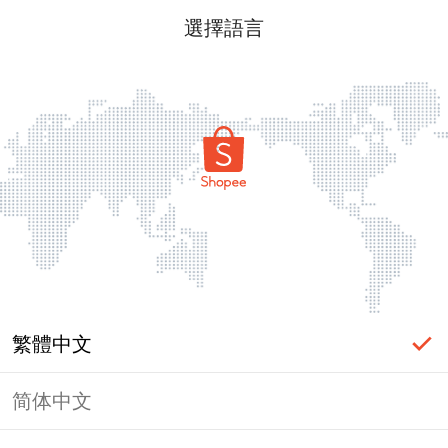
選擇語言
繁體中文
简体中文
頁面無法顯示