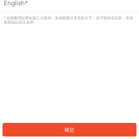
English*
發生錯誤！請登入並再試一次或回到主
頁。
* 自動翻譯結果由第三方提供，未涵蓋圖片及系統文字，並可能存在誤差，若有
差異請以原文為準。
登入
返回首頁
確定
ID: 661cbd871d-61bd-43db-944c-71d481c977f6