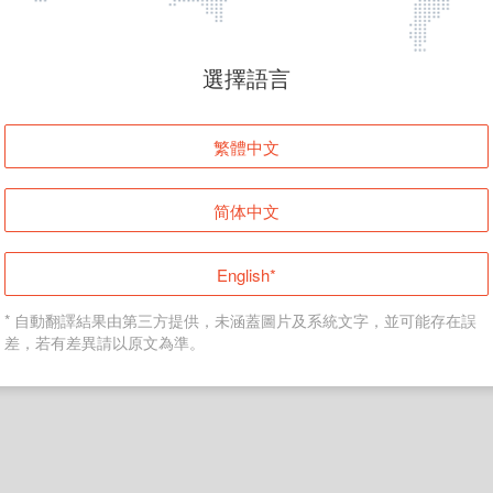
頁面無法顯示
選擇語言
發生錯誤！請登入並再試一次或回到主頁。
繁體中文
登入
简体中文
返回首頁
English*
* 自動翻譯結果由第三方提供，未涵蓋圖片及系統文字，並可能存在誤
差，若有差異請以原文為準。