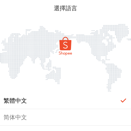
選擇語言
繁體中文
简体中文
頁面無法顯示