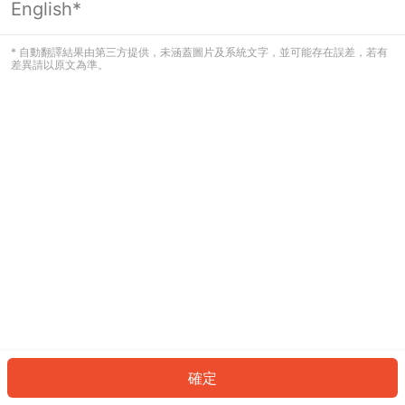
English*
發生錯誤！請登入並再試一次或回到主
頁。
* 自動翻譯結果由第三方提供，未涵蓋圖片及系統文字，並可能存在誤差，若有
差異請以原文為準。
登入
返回首頁
確定
ID: 287a4235410-307a-45ce-bae0-6b51fc2ecea6