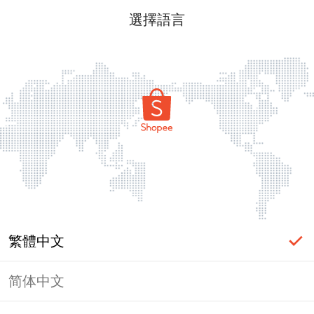
選擇語言
繁體中文
简体中文
頁面無法顯示