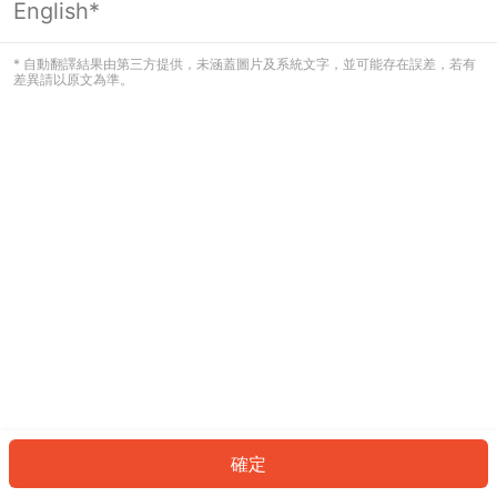
English*
發生錯誤！請登入並再試一次或回到主
頁。
* 自動翻譯結果由第三方提供，未涵蓋圖片及系統文字，並可能存在誤差，若有
差異請以原文為準。
登入
返回首頁
確定
ID: 23c5f6ee78-bb90-4ef6-badc-9773e72a9697