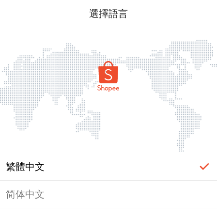
選擇語言
繁體中文
简体中文
頁面無法顯示