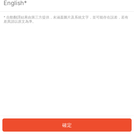
English*
發生錯誤！請登入並再試一次或回到主
頁。
* 自動翻譯結果由第三方提供，未涵蓋圖片及系統文字，並可能存在誤差，若有
差異請以原文為準。
登入
返回首頁
確定
ID: 3179ead3d5d-27c5-4b29-98ee-77f1db51b8e0