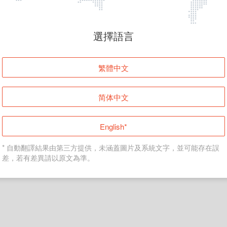
頁面無法顯示
選擇語言
發生錯誤！請登入並再試一次或回到主頁。
繁體中文
登入
简体中文
返回首頁
English*
* 自動翻譯結果由第三方提供，未涵蓋圖片及系統文字，並可能存在誤
差，若有差異請以原文為準。