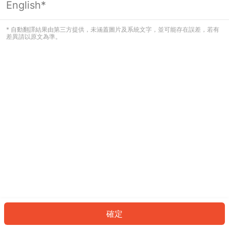
English*
發生錯誤！請登入並再試一次或回到主
頁。
* 自動翻譯結果由第三方提供，未涵蓋圖片及系統文字，並可能存在誤差，若有
差異請以原文為準。
登入
返回首頁
確定
ID: 7595f5ed93a-88e2-46b2-917a-13c939aaf2fd