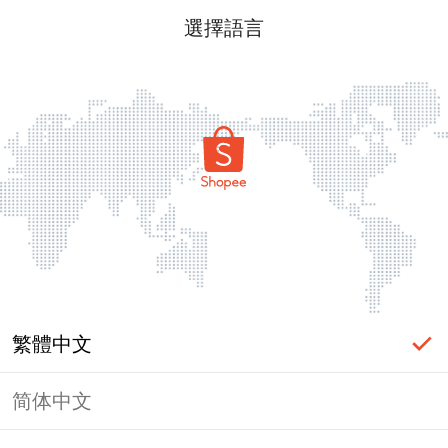
選擇語言
繁體中文
简体中文
頁面無法顯示