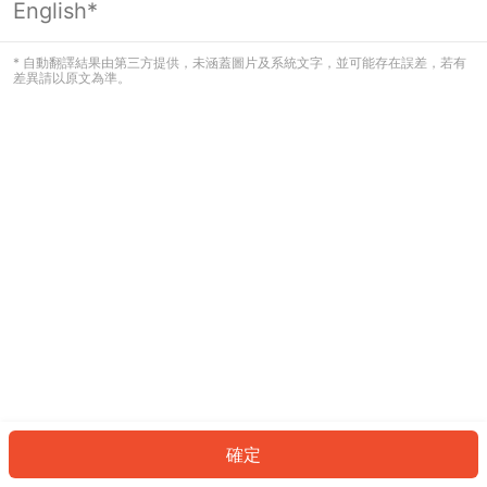
English*
發生錯誤！請登入並再試一次或回到主
頁。
* 自動翻譯結果由第三方提供，未涵蓋圖片及系統文字，並可能存在誤差，若有
差異請以原文為準。
登入
返回首頁
確定
ID: 74161b4e420-9e8f-49c6-963f-613c6d8da8fb