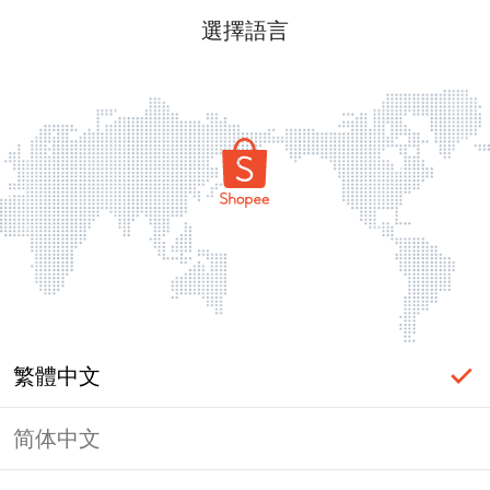
選擇語言
繁體中文
简体中文
頁面無法顯示