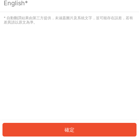
English*
發生錯誤！請登入並再試一次或回到主
頁。
* 自動翻譯結果由第三方提供，未涵蓋圖片及系統文字，並可能存在誤差，若有
差異請以原文為準。
登入
返回首頁
確定
ID: 195d2d98242-657f-42a6-a109-6efa7b032e8b