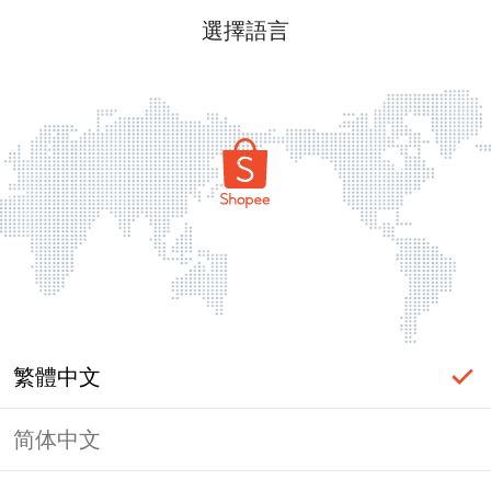
選擇語言
繁體中文
简体中文
頁面無法顯示