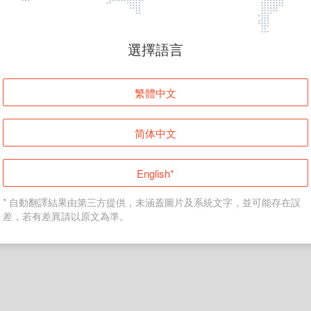
頁面無法顯示
選擇語言
發生錯誤！請登入並再試一次或回到主頁。
繁體中文
登入
简体中文
返回首頁
English*
* 自動翻譯結果由第三方提供，未涵蓋圖片及系統文字，並可能存在誤
差，若有差異請以原文為準。