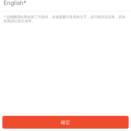
English*
發生錯誤！請登入並再試一次或回到主
頁。
* 自動翻譯結果由第三方提供，未涵蓋圖片及系統文字，並可能存在誤差，若有
差異請以原文為準。
登入
返回首頁
確定
ID: 489e632fd9d-113d-432d-b868-c039074c1769