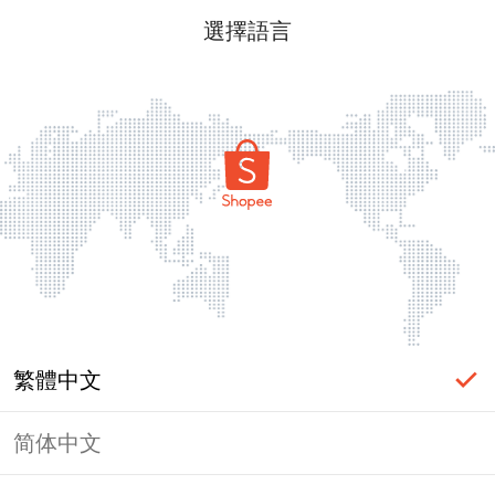
選擇語言
繁體中文
简体中文
頁面無法顯示