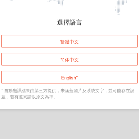
頁面無法顯示
選擇語言
發生錯誤！請登入並再試一次或回到主頁。
繁體中文
登入
简体中文
返回首頁
English*
* 自動翻譯結果由第三方提供，未涵蓋圖片及系統文字，並可能存在誤
差，若有差異請以原文為準。