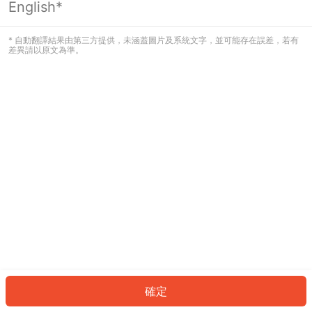
English*
發生錯誤！請登入並再試一次或回到主
頁。
* 自動翻譯結果由第三方提供，未涵蓋圖片及系統文字，並可能存在誤差，若有
差異請以原文為準。
登入
返回首頁
確定
ID: 1061a344a94-e9d9-494b-970b-b6a2be4398c5