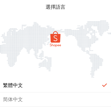
選擇語言
繁體中文
简体中文
頁面無法顯示