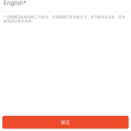
English*
發生錯誤！請登入並再試一次或回到主
頁。
* 自動翻譯結果由第三方提供，未涵蓋圖片及系統文字，並可能存在誤差，若有
差異請以原文為準。
登入
返回首頁
確定
ID: 566234796db-bfda-497d-982f-c8d3bd4783c4