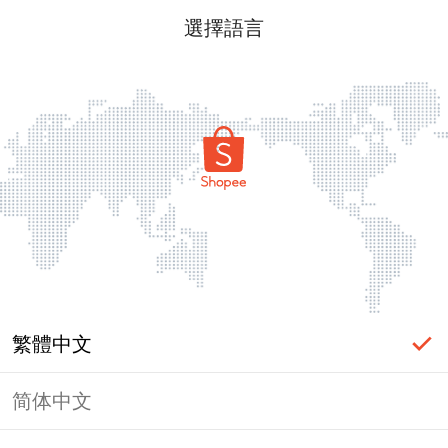
選擇語言
繁體中文
简体中文
頁面無法顯示