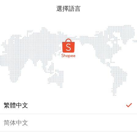
選擇語言
繁體中文
简体中文
頁面無法顯示