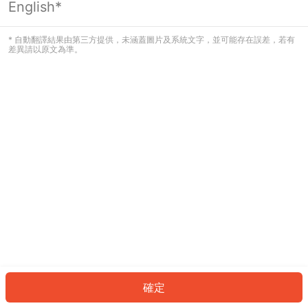
English*
發生錯誤！請登入並再試一次或回到主
頁。
* 自動翻譯結果由第三方提供，未涵蓋圖片及系統文字，並可能存在誤差，若有
差異請以原文為準。
登入
返回首頁
確定
ID: 5723a127e23-3617-4f3a-94ad-c1b4be65eb0c