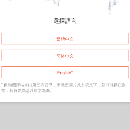
頁面無法顯示
選擇語言
發生錯誤！請登入並再試一次或回到主頁。
繁體中文
登入
简体中文
返回首頁
English*
* 自動翻譯結果由第三方提供，未涵蓋圖片及系統文字，並可能存在誤
差，若有差異請以原文為準。