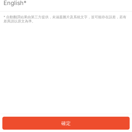
English*
發生錯誤！請登入並再試一次或回到主
頁。
* 自動翻譯結果由第三方提供，未涵蓋圖片及系統文字，並可能存在誤差，若有
差異請以原文為準。
登入
返回首頁
確定
ID: 5798674a9cb-19c4-4adc-a658-edc75ddde3ae