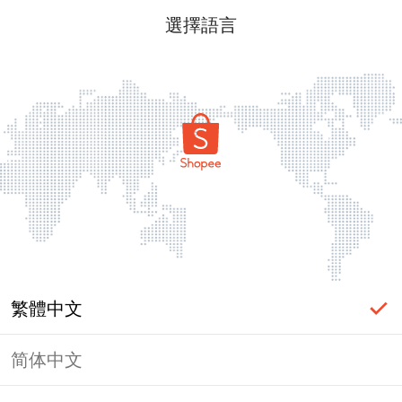
選擇語言
繁體中文
简体中文
頁面無法顯示