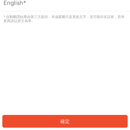
English*
發生錯誤！請登入並再試一次或回到主
頁。
* 自動翻譯結果由第三方提供，未涵蓋圖片及系統文字，並可能存在誤差，若有
差異請以原文為準。
登入
返回首頁
確定
ID: 4875104babe-381b-4754-b64f-d5ee8f522dcd