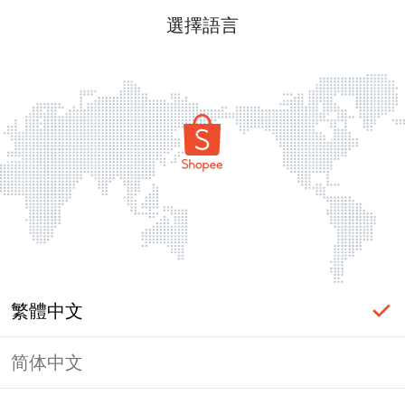
選擇語言
繁體中文
简体中文
頁面無法顯示