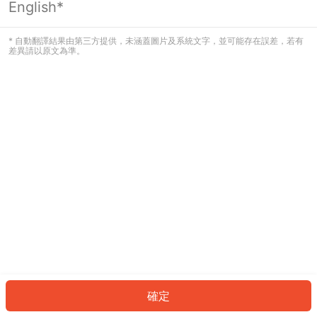
English*
發生錯誤！請登入並再試一次或回到主
頁。
* 自動翻譯結果由第三方提供，未涵蓋圖片及系統文字，並可能存在誤差，若有
差異請以原文為準。
登入
返回首頁
確定
ID: 411b6ea59dc-c1e3-40be-9d1a-e04c3bb541c1