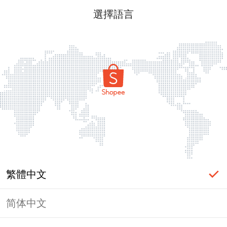
選擇語言
繁體中文
简体中文
頁面無法顯示