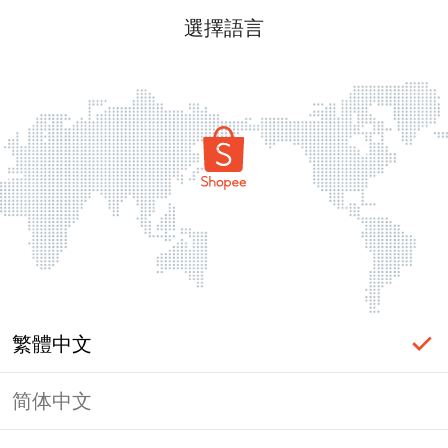
選擇語言
繁體中文
简体中文
頁面無法顯示