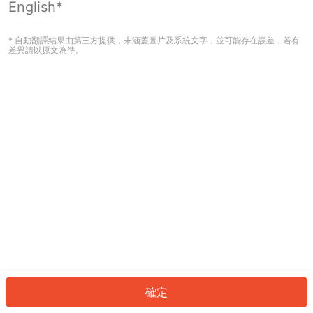
English*
發生錯誤！請登入並再試一次或回到主
頁。
* 自動翻譯結果由第三方提供，未涵蓋圖片及系統文字，並可能存在誤差，若有
差異請以原文為準。
登入
返回首頁
確定
ID: 1315f73bd2b-6a3b-4163-aa65-66ddff077013