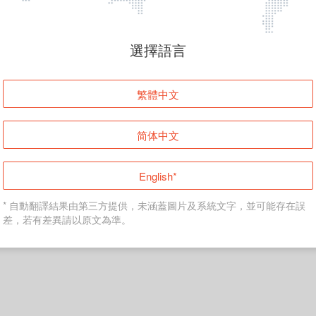
頁面無法顯示
選擇語言
發生錯誤！請登入並再試一次或回到主頁。
繁體中文
登入
简体中文
返回首頁
English*
* 自動翻譯結果由第三方提供，未涵蓋圖片及系統文字，並可能存在誤
差，若有差異請以原文為準。