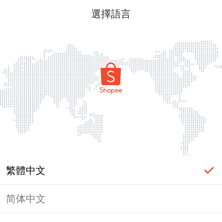
選擇語言
繁體中文
简体中文
頁面無法顯示