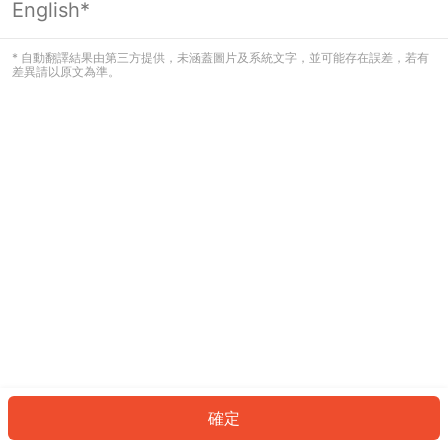
English*
發生錯誤！請登入並再試一次或回到主
頁。
* 自動翻譯結果由第三方提供，未涵蓋圖片及系統文字，並可能存在誤差，若有
差異請以原文為準。
登入
返回首頁
確定
ID: 47419c0a867-989b-47b0-b088-f9cc99865a7f