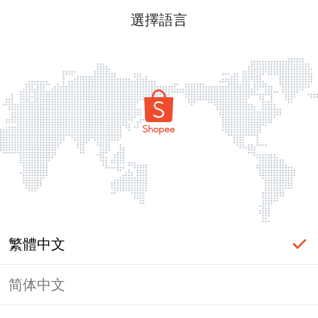
選擇語言
繁體中文
简体中文
頁面無法顯示