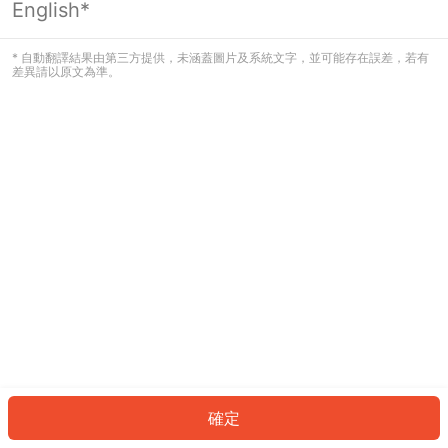
English*
發生錯誤！請登入並再試一次或回到主
頁。
* 自動翻譯結果由第三方提供，未涵蓋圖片及系統文字，並可能存在誤差，若有
差異請以原文為準。
登入
返回首頁
確定
ID: 106a2f4f224-24b5-45d8-aae5-bdc7c9457c0a