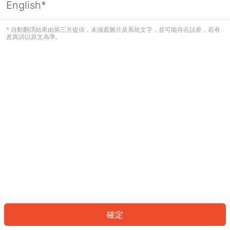
English*
發生錯誤！請登入並再試一次或回到主
頁。
* 自動翻譯結果由第三方提供，未涵蓋圖片及系統文字，並可能存在誤差，若有
差異請以原文為準。
登入
返回首頁
確定
ID: 477ecda2616-c0dc-4d99-807b-a4afb9641633