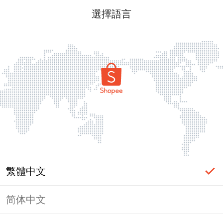
選擇語言
繁體中文
简体中文
頁面無法顯示