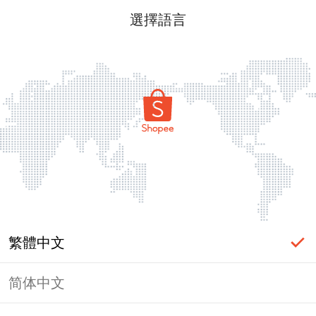
選擇語言
繁體中文
简体中文
頁面無法顯示