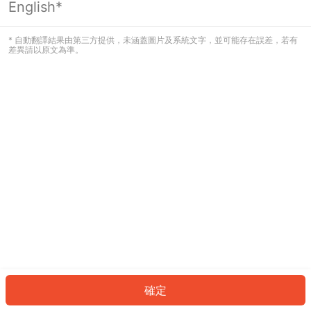
English*
發生錯誤！請登入並再試一次或回到主
頁。
* 自動翻譯結果由第三方提供，未涵蓋圖片及系統文字，並可能存在誤差，若有
差異請以原文為準。
登入
返回首頁
確定
ID: 8611f2ddde4-8b53-4523-b665-2be806a53e0a