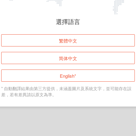
頁面無法顯示
選擇語言
發生錯誤！請登入並再試一次或回到主頁。
繁體中文
登入
简体中文
返回首頁
English*
* 自動翻譯結果由第三方提供，未涵蓋圖片及系統文字，並可能存在誤
差，若有差異請以原文為準。