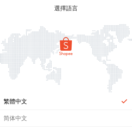
選擇語言
繁體中文
简体中文
頁面無法顯示