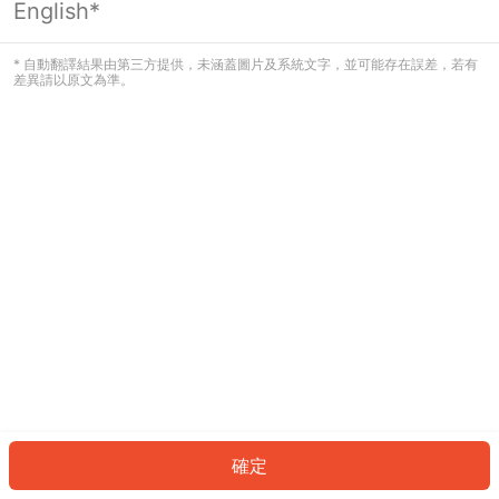
English*
發生錯誤！請登入並再試一次或回到主
頁。
* 自動翻譯結果由第三方提供，未涵蓋圖片及系統文字，並可能存在誤差，若有
差異請以原文為準。
登入
返回首頁
確定
ID: 6494b24813c-161c-4630-a8ad-2b53a8842a66