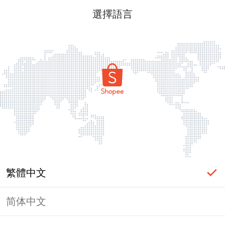
選擇語言
繁體中文
简体中文
頁面無法顯示