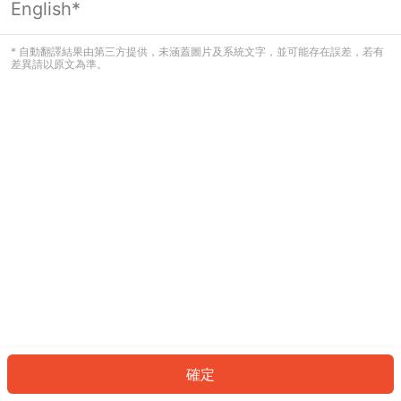
English*
發生錯誤！請登入並再試一次或回到主
頁。
* 自動翻譯結果由第三方提供，未涵蓋圖片及系統文字，並可能存在誤差，若有
差異請以原文為準。
登入
返回首頁
確定
ID: 58230288f7e-fa1e-4ffc-ae4e-ecf79c18ed45