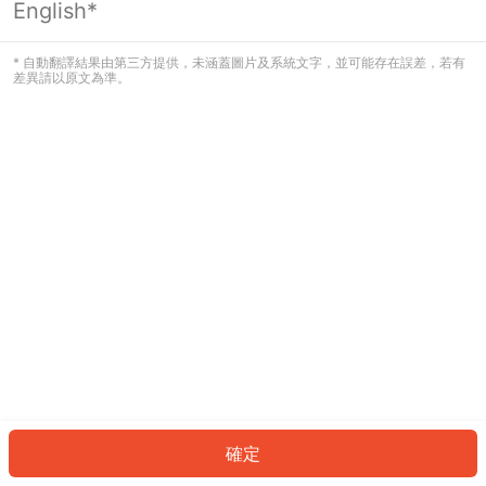
English*
發生錯誤！請登入並再試一次或回到主
頁。
* 自動翻譯結果由第三方提供，未涵蓋圖片及系統文字，並可能存在誤差，若有
差異請以原文為準。
登入
返回首頁
確定
ID: 114b91d7bcd-f32a-4737-97f5-1ed03d6c7cc2