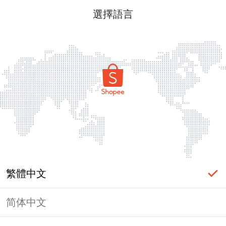
選擇語言
繁體中文
简体中文
頁面無法顯示