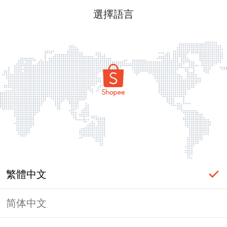
選擇語言
繁體中文
简体中文
頁面無法顯示