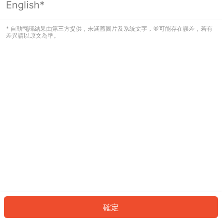
English*
發生錯誤！請登入並再試一次或回到主
頁。
* 自動翻譯結果由第三方提供，未涵蓋圖片及系統文字，並可能存在誤差，若有
差異請以原文為準。
登入
返回首頁
確定
ID: 358fbeba86-8afd-44af-a225-9982317c29f6