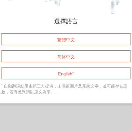
頁面無法顯示
選擇語言
發生錯誤！請登入並再試一次或回到主頁。
繁體中文
登入
简体中文
返回首頁
English*
* 自動翻譯結果由第三方提供，未涵蓋圖片及系統文字，並可能存在誤
差，若有差異請以原文為準。