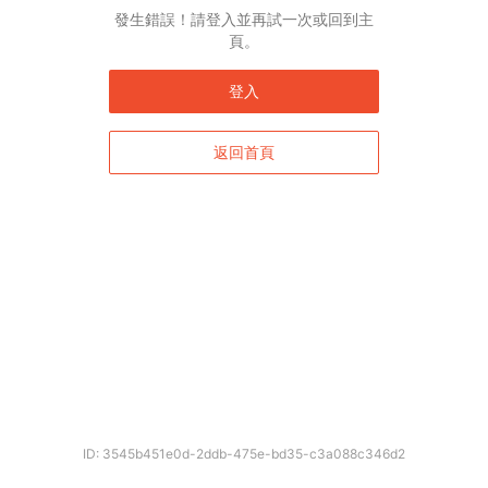
發生錯誤！請登入並再試一次或回到主
頁。
登入
返回首頁
ID: 3545b451e0d-2ddb-475e-bd35-c3a088c346d2