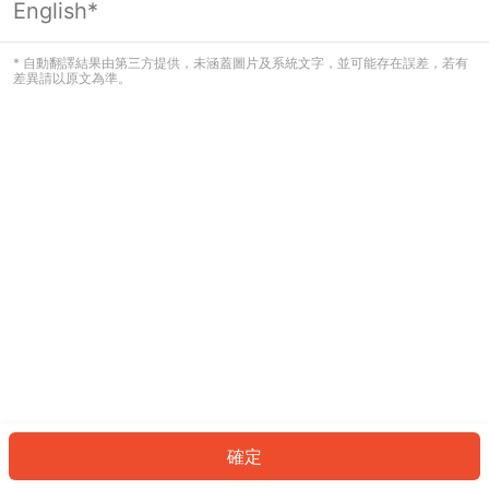
English*
發生錯誤！請登入並再試一次或回到主
頁。
* 自動翻譯結果由第三方提供，未涵蓋圖片及系統文字，並可能存在誤差，若有
差異請以原文為準。
登入
返回首頁
確定
ID: 451841a5230-3842-439a-ac18-81d8434328a2