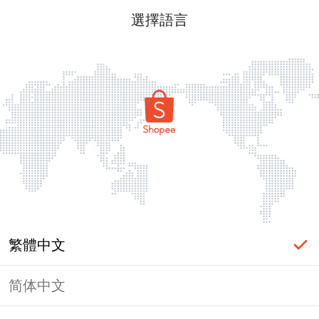
選擇語言
繁體中文
简体中文
頁面無法顯示