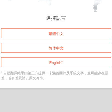
頁面無法顯示
選擇語言
發生錯誤！請登入並再試一次或回到主頁。
繁體中文
登入
简体中文
返回首頁
English*
* 自動翻譯結果由第三方提供，未涵蓋圖片及系統文字，並可能存在誤
差，若有差異請以原文為準。