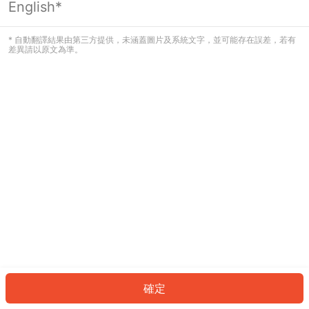
English*
發生錯誤！請登入並再試一次或回到主
頁。
* 自動翻譯結果由第三方提供，未涵蓋圖片及系統文字，並可能存在誤差，若有
差異請以原文為準。
登入
返回首頁
確定
ID: 64564934149-5dac-4cf3-9422-88a0995d5d64