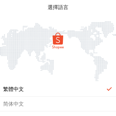
選擇語言
繁體中文
简体中文
頁面無法顯示