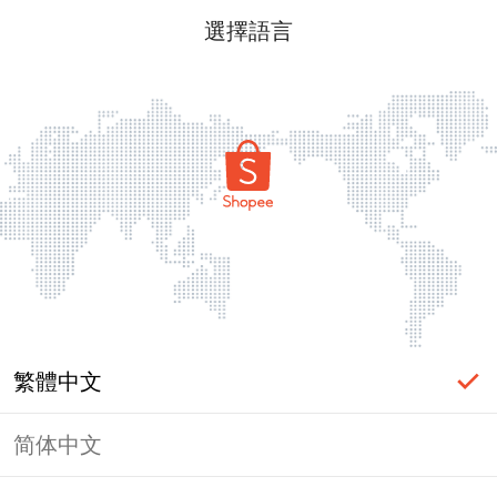
選擇語言
繁體中文
简体中文
頁面無法顯示