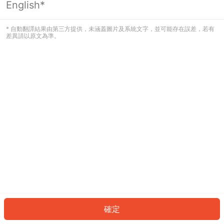
English*
發生錯誤！請登入並再試一次或回到主
頁。
* 自動翻譯結果由第三方提供，未涵蓋圖片及系統文字，並可能存在誤差，若有
差異請以原文為準。
登入
返回首頁
確定
ID: 118b316cb3d-61dc-41f4-bf96-555105f2685e