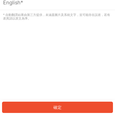
English*
發生錯誤！請登入並再試一次或回到主
頁。
* 自動翻譯結果由第三方提供，未涵蓋圖片及系統文字，並可能存在誤差，若有
差異請以原文為準。
登入
返回首頁
確定
ID: 4342a06479d-be51-4884-9ba3-d946c02669bd