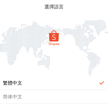
選擇語言
繁體中文
简体中文
頁面無法顯示