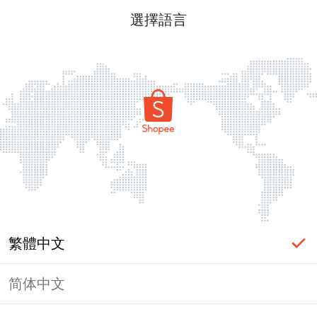
選擇語言
繁體中文
简体中文
頁面無法顯示