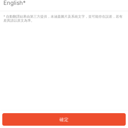
English*
發生錯誤！請登入並再試一次或回到主
頁。
* 自動翻譯結果由第三方提供，未涵蓋圖片及系統文字，並可能存在誤差，若有
差異請以原文為準。
登入
返回首頁
確定
ID: 701c2e87ded-6952-4fc4-a1d7-e726e81f83cb