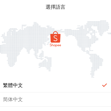
選擇語言
繁體中文
简体中文
頁面無法顯示