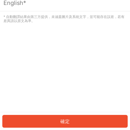
English*
發生錯誤！請登入並再試一次或回到主
頁。
* 自動翻譯結果由第三方提供，未涵蓋圖片及系統文字，並可能存在誤差，若有
差異請以原文為準。
登入
返回首頁
確定
ID: 680ac256d43-15bf-432a-90ff-070ed4ba774a