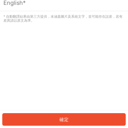
English*
發生錯誤！請登入並再試一次或回到主
頁。
* 自動翻譯結果由第三方提供，未涵蓋圖片及系統文字，並可能存在誤差，若有
差異請以原文為準。
登入
返回首頁
確定
ID: 142c6a23ed9-1031-4e39-bf33-84271c48c9f3