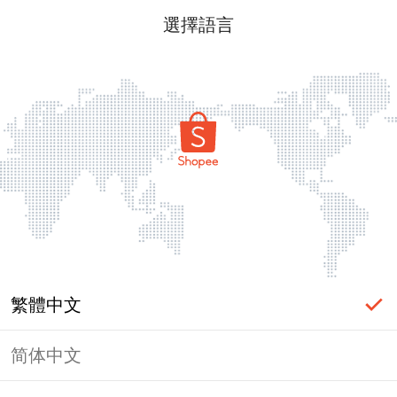
選擇語言
繁體中文
简体中文
頁面無法顯示