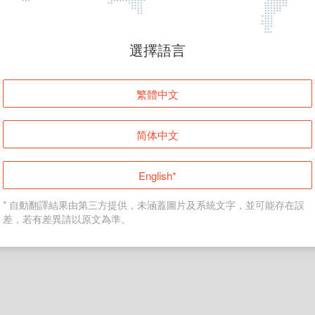
頁面無法顯示
選擇語言
發生錯誤！請登入並再試一次或回到主頁。
繁體中文
登入
简体中文
返回首頁
English*
* 自動翻譯結果由第三方提供，未涵蓋圖片及系統文字，並可能存在誤
差，若有差異請以原文為準。