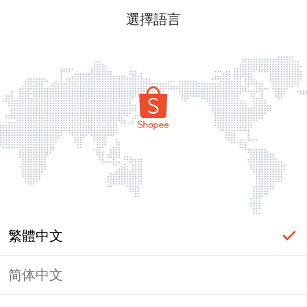
選擇語言
繁體中文
简体中文
頁面無法顯示