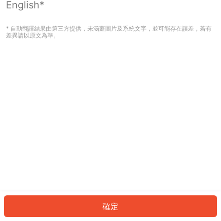
English*
發生錯誤！請登入並再試一次或回到主
頁。
* 自動翻譯結果由第三方提供，未涵蓋圖片及系統文字，並可能存在誤差，若有
差異請以原文為準。
登入
返回首頁
確定
ID: 3321adc6df-d8c1-4266-a30a-20cf95ebc81e