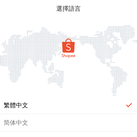
選擇語言
繁體中文
简体中文
頁面無法顯示