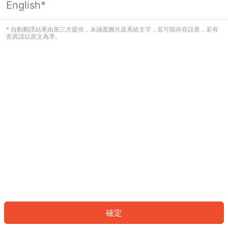
English*
發生錯誤！請登入並再試一次或回到主
頁。
* 自動翻譯結果由第三方提供，未涵蓋圖片及系統文字，並可能存在誤差，若有
差異請以原文為準。
登入
返回首頁
確定
ID: 4110599d514-c515-4a66-b0d4-4bdfef1caf40