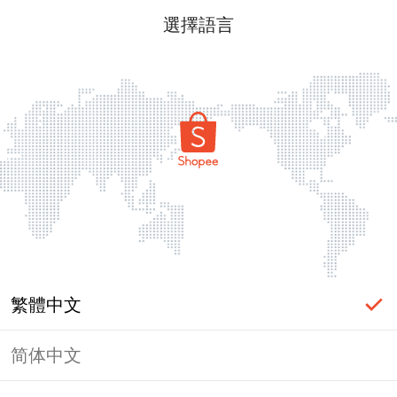
選擇語言
繁體中文
简体中文
頁面無法顯示