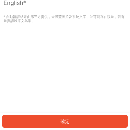
English*
發生錯誤！請登入並再試一次或回到主
頁。
* 自動翻譯結果由第三方提供，未涵蓋圖片及系統文字，並可能存在誤差，若有
差異請以原文為準。
登入
返回首頁
確定
ID: 829242a7370-a410-493d-8553-5319172cceab