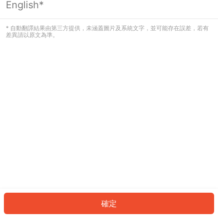
English*
發生錯誤！請登入並再試一次或回到主
頁。
* 自動翻譯結果由第三方提供，未涵蓋圖片及系統文字，並可能存在誤差，若有
差異請以原文為準。
登入
返回首頁
確定
ID: 3145114d91d-c3a5-43f4-9494-2ce74281ce31