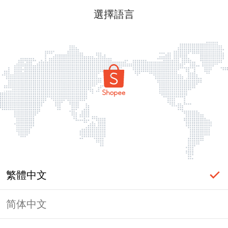
選擇語言
繁體中文
简体中文
頁面無法顯示