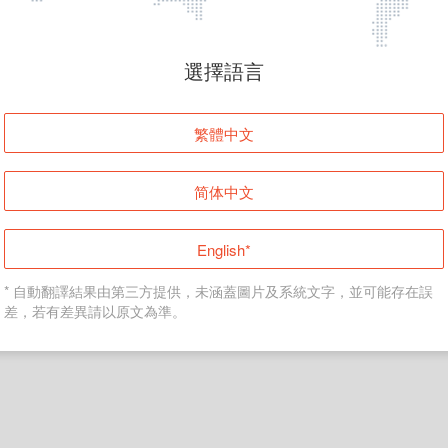
頁面無法顯示
選擇語言
發生錯誤！請登入並再試一次或回到主頁。
繁體中文
登入
简体中文
返回首頁
English*
* 自動翻譯結果由第三方提供，未涵蓋圖片及系統文字，並可能存在誤
差，若有差異請以原文為準。