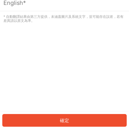
English*
發生錯誤！請登入並再試一次或回到主
頁。
* 自動翻譯結果由第三方提供，未涵蓋圖片及系統文字，並可能存在誤差，若有
差異請以原文為準。
登入
返回首頁
確定
ID: 724d0f4d142-db72-42f1-a3eb-af5b2b00c2d0