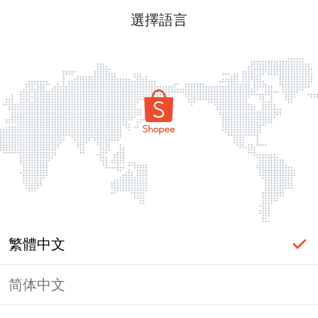
選擇語言
繁體中文
简体中文
頁面無法顯示